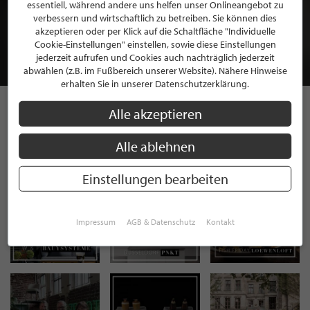
BEWERBEN SIE SICH FÜR EINE GRATIS
essentiell, während andere uns helfen unser Onlineangebot zu
MITGLIEDSCHAFT BEI STILPUNKTE®
verbessern und wirtschaftlich zu betreiben. Sie können dies
akzeptieren oder per Klick auf die Schaltfläche "Individuelle
Cookie-Einstellungen" einstellen, sowie diese Einstellungen
JETZT GRATIS BEWERBEN
jederzeit aufrufen und Cookies auch nachträglich jederzeit
abwählen (z.B. im Fußbereich unserer Website). Nähere Hinweise
erhalten Sie in unserer Datenschutzerklärung.
Alle akzeptieren
STILPUNKTE AUF
Alle ablehnen
INSTAGRAM
Einstellungen bearbeiten
Impressum
AGB & Datenschutz
Kontakt