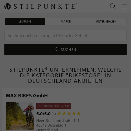
LEISTUNG
MARKE
UNTERNEHMEN
SUCHEN
STILPUNKTE® UNTERNEHMEN, WELCHE
DIE KATEGORIE "BIKESTORE" IN
DEUTSCHLAND ANBIETEN
MAX BIKES GmbH
FAHRRADHÄNDLER
5.0/5.0
(3)
Heerdter Landstraße 141
40549 Düsseldorf
Deutschland