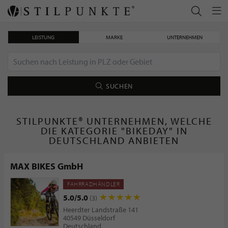
LEISTUNG
MARKE
UNTERNEHMEN
SUCHEN
STILPUNKTE® UNTERNEHMEN, WELCHE
DIE KATEGORIE "BIKEDAY" IN
DEUTSCHLAND ANBIETEN
MAX BIKES GmbH
FAHRRADHÄNDLER
5.0/5.0
(3)
Heerdter Landstraße 141
40549 Düsseldorf
Deutschland