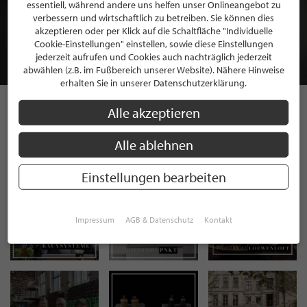
BEWERBEN SIE SICH FÜR EINE GRATIS
essentiell, während andere uns helfen unser Onlineangebot zu
MITGLIEDSCHAFT BEI STILPUNKTE®
verbessern und wirtschaftlich zu betreiben. Sie können dies
akzeptieren oder per Klick auf die Schaltfläche "Individuelle
Cookie-Einstellungen" einstellen, sowie diese Einstellungen
JETZT GRATIS BEWERBEN
jederzeit aufrufen und Cookies auch nachträglich jederzeit
abwählen (z.B. im Fußbereich unserer Website). Nähere Hinweise
erhalten Sie in unserer Datenschutzerklärung.
Alle akzeptieren
STILPUNKTE AUF
Alle ablehnen
INSTAGRAM
Einstellungen bearbeiten
Impressum
AGB & Datenschutz
Kontakt