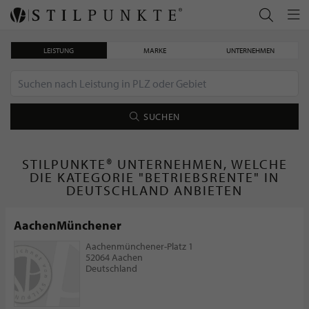
LEISTUNG
MARKE
UNTERNEHMEN
SUCHEN
STILPUNKTE® UNTERNEHMEN, WELCHE
DIE KATEGORIE "BETRIEBSRENTE" IN
DEUTSCHLAND ANBIETEN
AachenMünchener
Aachenmünchener-Platz 1
52064 Aachen
Deutschland