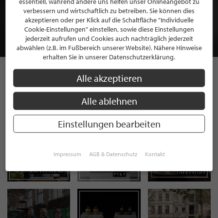
essentiell, während andere uns helfen unser Onlineangebot zu
MITGLIEDSCHAFT BEI STILPUNKTE®
verbessern und wirtschaftlich zu betreiben. Sie können dies
akzeptieren oder per Klick auf die Schaltfläche "Individuelle
Cookie-Einstellungen" einstellen, sowie diese Einstellungen
JETZT GRATIS BEWERBEN
jederzeit aufrufen und Cookies auch nachträglich jederzeit
abwählen (z.B. im Fußbereich unserer Website). Nähere Hinweise
erhalten Sie in unserer Datenschutzerklärung.
Alle akzeptieren
STILPUNKTE AUF
Alle ablehnen
INSTAGRAM
Einstellungen bearbeiten
Impressum
AGB & Datenschutz
Kontakt