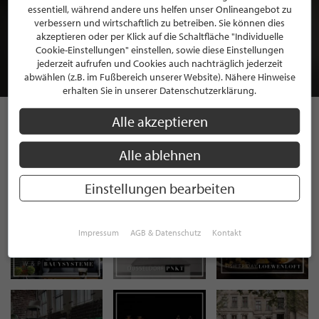
BEWERBEN SIE SICH FÜR EINE GRATIS
essentiell, während andere uns helfen unser Onlineangebot zu
verbessern und wirtschaftlich zu betreiben. Sie können dies
MITGLIEDSCHAFT BEI STILPUNKTE®
akzeptieren oder per Klick auf die Schaltfläche "Individuelle
Cookie-Einstellungen" einstellen, sowie diese Einstellungen
jederzeit aufrufen und Cookies auch nachträglich jederzeit
JETZT GRATIS BEWERBEN
abwählen (z.B. im Fußbereich unserer Website). Nähere Hinweise
erhalten Sie in unserer Datenschutzerklärung.
Alle akzeptieren
STILPUNKTE AUF
Alle ablehnen
INSTAGRAM
Einstellungen bearbeiten
Impressum
AGB & Datenschutz
Kontakt