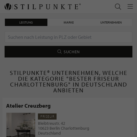
LEISTUNG
MARKE
UNTERNEHMEN
SUCHEN
STILPUNKTE® UNTERNEHMEN, WELCHE
DIE KATEGORIE "BESTER FRISEUR
CHARLOTTENBURG" IN DEUTSCHLAND
ANBIETEN
Atelier Creuzberg
FRISEUR
Bleibtreustr. 42
10623 Berlin Charlottenburg
Deutschland