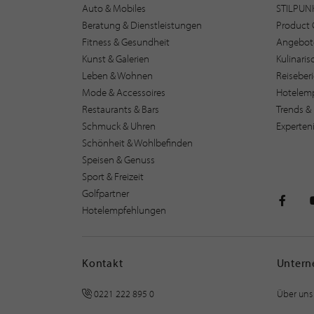
Auto & Mobiles
STILPUN
Beratung & Dienstleistungen
Product 
Fitness & Gesundheit
Angebot
Kunst & Galerien
Kulinari
Leben & Wohnen
Reiseber
Mode & Accessoires
Hotelem
Restaurants & Bars
Trends & 
Schmuck & Uhren
Experten
Schönheit & Wohlbefinden
Speisen & Genuss
Sport & Freizeit
Golfpartner
Hotelempfehlungen
STILPU
Kontakt
Unter
0221 222 895 0
Über uns