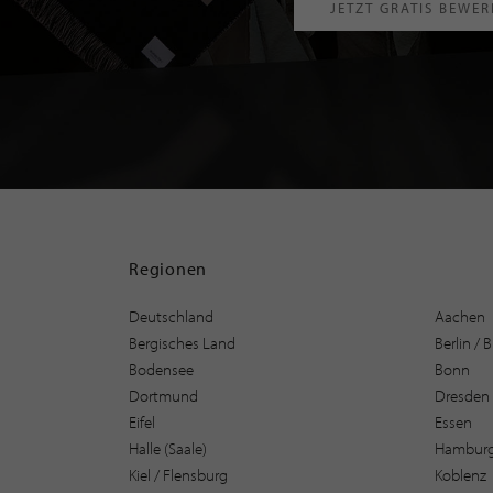
JETZT GRATIS BEWE
Regionen
Deutschland
Aachen
Bergisches Land
Berlin /
Bodensee
Bonn
Dortmund
Dresden
Eifel
Essen
Halle (Saale)
Hambur
Kiel / Flensburg
Koblenz