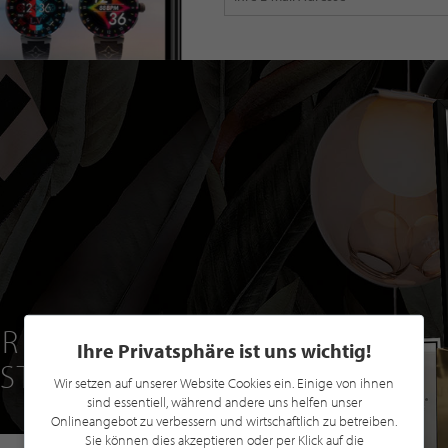
R EINE GRATIS
Ihre Privatsphäre ist uns wichtig!
 STILPUNKTE®
Wir setzen auf unserer Website Cookies ein. Einige von ihnen
sind essentiell, während andere uns helfen unser
Onlineangebot zu verbessern und wirtschaftlich zu betreiben.
Sie können dies akzeptieren oder per Klick auf die