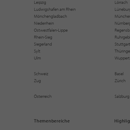
Leipzig
Lörrach
Ludwigshafen am Rhein
Lüneburg
Mönchengladbach
Münche
Niederrhein
Nürnber
Ostwestfalen-Lippe
Regensb
Rhein-Sieg
Ruhrgebi
Siegerland
Stuttgar
Sylt
Thüring
Ulm
Wuppert
Schweiz
Basel
Zug
Zürich
Österreich
Salzburg
Themenbereiche
Highli