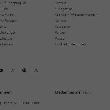
KTE® Shopping-Mall
Kontakt
Guide
E-Magazine
e & Events
STILPUNKTE®-Partner werden
sche Rezepte
Marken
ichte
Kategorien
pfehlungen
Partner
Lifestyle
Presse
interview
Cookie-Einstellungen
NKTE auf Facebook
STILPUNKTE auf Youtube
STILPUNKTE auf Instagram
STILPUNKTE auf Pinterest
STILPUNKTE auf X
nehmen
Medienpartner von:
|
Karriere
| STILPUNKTE GmbH