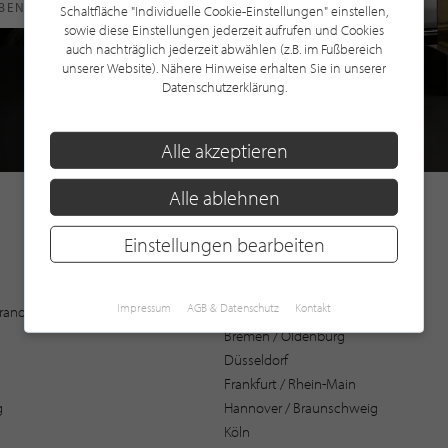
RBEN
Schaltfläche "Individuelle Cookie-Einstellungen" einstellen,
sowie diese Einstellungen jederzeit aufrufen und Cookies
auch nachträglich jederzeit abwählen (z.B. im Fußbereich
unserer Website). Nähere Hinweise erhalten Sie in unserer
Datenschutzerklärung.
Alle akzeptieren
Alle ablehnen
Einstellungen bearbeiten
Augsburg
Impressum
AGB & Datenschutz
Kontakt
 Brandenburg
Bochum
Bremen / Oldenburg
Düsseldorf
Frankfurt / Rhein-Main
g
Hannover / Braunschweig
Köln