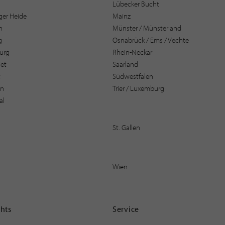
Lübecker Bucht
er Heide
Mainz
n
Münster / Münsterland
g
Osnabrück / Ems / Vechte
urg
Rhein-Neckar
et
Saarland
t
Südwestfalen
en
Trier / Luxemburg
al
St. Gallen
Wien
ghts
Service