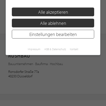
Bauunternehmen · Baufirma · Hochbau
Alle akzeptieren
Giesenheide 45
40724 Hilden
Alle ablehnen
Einstellungen bearbeiten
Bauunternehmen
Impressum
AGB & Datenschutz
Kontakt
RUSHBAU
Bauunternehmen · Baufirma · Hochbau
Ronsdorfer Straße 77a
40233 Düsseldorf