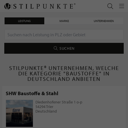
LEISTUNG
MARKE
UNTERNEHMEN
SUCHEN
STILPUNKTE® UNTERNEHMEN, WELCHE
DIE KATEGORIE "BAUSTOFFE" IN
DEUTSCHLAND ANBIETEN
SHW Baustoffe & Stahl
Diedenhofener Straße 1 o-p
54294 Trier
Deutschland