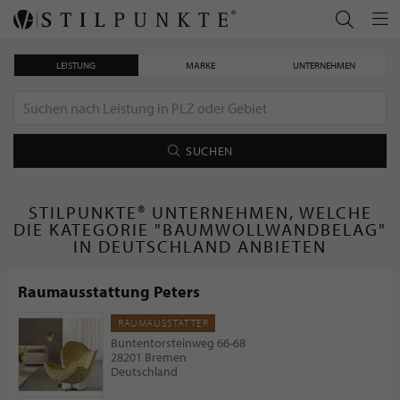
LEISTUNG
MARKE
UNTERNEHMEN
SUCHEN
STILPUNKTE® UNTERNEHMEN, WELCHE
DIE KATEGORIE "BAUMWOLLWANDBELAG"
IN DEUTSCHLAND ANBIETEN
Raumausstattung Peters
RAUMAUSSTATTER
Buntentorsteinweg 66-68
28201 Bremen
Deutschland