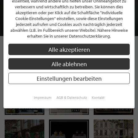
essentiell, während andere uns helfen unser Onlineangebot zu
MITGLIEDSCHAFT BEI STILPUNKTE®
verbessern und wirtschaftlich zu betreiben. Sie können dies
akzeptieren oder per Klick auf die Schaltfläche "Individuelle
Cookie-Einstellungen" einstellen, sowie diese Einstellungen
JETZT GRATIS BEWERBEN
jederzeit aufrufen und Cookies auch nachträglich jederzeit
abwählen (z.B. im Fußbereich unserer Website). Nähere Hinweise
erhalten Sie in unserer Datenschutzerklärung.
Alle akzeptieren
STILPUNKTE AUF
Alle ablehnen
INSTAGRAM
Einstellungen bearbeiten
Impressum
AGB & Datenschutz
Kontakt