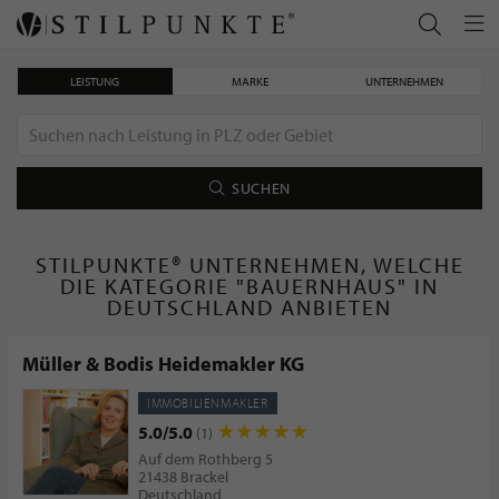
LEISTUNG
MARKE
UNTERNEHMEN
SUCHEN
STILPUNKTE® UNTERNEHMEN, WELCHE
DIE KATEGORIE "BAUERNHAUS" IN
DEUTSCHLAND ANBIETEN
Müller & Bodis Heidemakler KG
IMMOBILIENMAKLER
5.0/5.0
(1)
Auf dem Rothberg 5
21438 Brackel
Deutschland