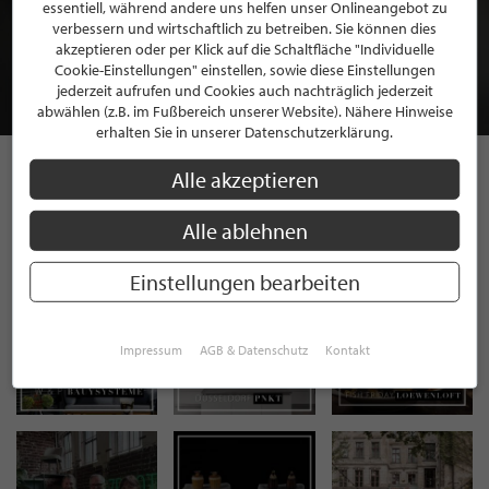
BEWERBEN SIE SICH FÜR EINE GRATIS
essentiell, während andere uns helfen unser Onlineangebot zu
MITGLIEDSCHAFT BEI STILPUNKTE®
verbessern und wirtschaftlich zu betreiben. Sie können dies
akzeptieren oder per Klick auf die Schaltfläche "Individuelle
Cookie-Einstellungen" einstellen, sowie diese Einstellungen
JETZT GRATIS BEWERBEN
jederzeit aufrufen und Cookies auch nachträglich jederzeit
abwählen (z.B. im Fußbereich unserer Website). Nähere Hinweise
erhalten Sie in unserer Datenschutzerklärung.
Alle akzeptieren
STILPUNKTE AUF
Alle ablehnen
INSTAGRAM
Einstellungen bearbeiten
Impressum
AGB & Datenschutz
Kontakt