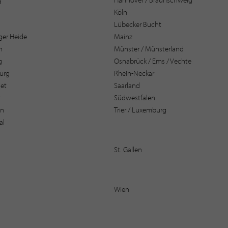
Köln
Lübecker Bucht
er Heide
Mainz
n
Münster / Münsterland
g
Osnabrück / Ems / Vechte
urg
Rhein-Neckar
et
Saarland
t
Südwestfalen
en
Trier / Luxemburg
al
St. Gallen
Wien