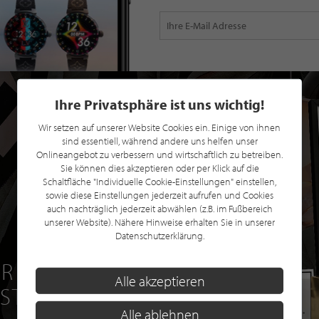
Ihre Privatsphäre ist uns wichtig!
Wir setzen auf unserer Website Cookies ein. Einige von ihnen
sind essentiell, während andere uns helfen unser
Onlineangebot zu verbessern und wirtschaftlich zu betreiben.
Sie können dies akzeptieren oder per Klick auf die
Schaltfläche "Individuelle Cookie-Einstellungen" einstellen,
sowie diese Einstellungen jederzeit aufrufen und Cookies
auch nachträglich jederzeit abwählen (z.B. im Fußbereich
unserer Website). Nähere Hinweise erhalten Sie in unserer
Datenschutzerklärung.
R EINE GRATIS
Alle akzeptieren
 STILPUNKTE®
Alle ablehnen