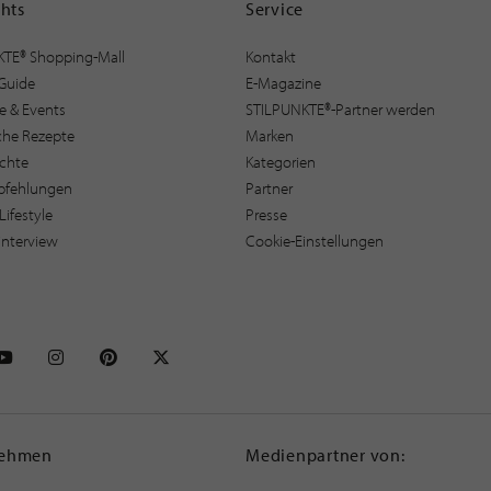
ghts
Service
KTE® Shopping-Mall
Kontakt
Guide
E-Magazine
e & Events
STILPUNKTE®-Partner werden
sche Rezepte
Marken
ichte
Kategorien
pfehlungen
Partner
Lifestyle
Presse
interview
Cookie-Einstellungen
NKTE auf Facebook
STILPUNKTE auf Youtube
STILPUNKTE auf Instagram
STILPUNKTE auf Pinterest
STILPUNKTE auf X
nehmen
Medienpartner von: