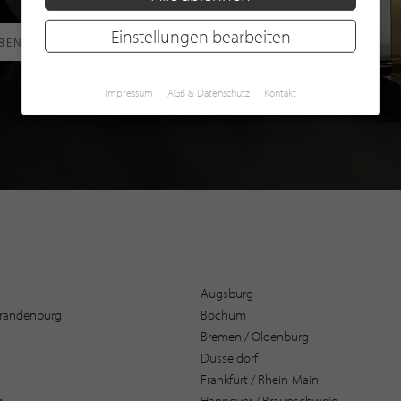
Einstellungen bearbeiten
RBEN
Impressum
AGB & Datenschutz
Kontakt
Augsburg
 Brandenburg
Bochum
Bremen / Oldenburg
Düsseldorf
Frankfurt / Rhein-Main
g
Hannover / Braunschweig