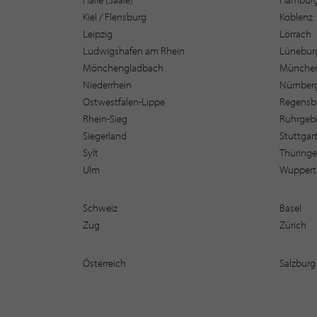
Kiel / Flensburg
Koblenz
Leipzig
Lörrach
Ludwigshafen am Rhein
Lüneburg
Mönchengladbach
Münche
Niederrhein
Nürnber
Ostwestfalen-Lippe
Regensb
Rhein-Sieg
Ruhrgebi
Siegerland
Stuttgar
Sylt
Thüring
Ulm
Wuppert
Schweiz
Basel
Zug
Zürich
Österreich
Salzburg