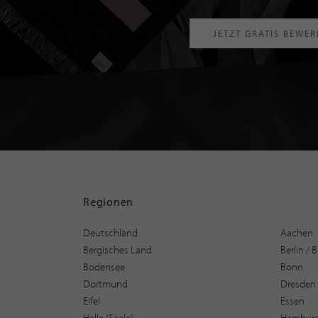
JETZT GRATIS BEWE
Regionen
Deutschland
Aachen
Bergisches Land
Berlin /
Bodensee
Bonn
Dortmund
Dresden
Eifel
Essen
Halle (Saale)
Hambur