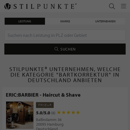
LEISTUNG
MARKE
UNTERNEHMEN
SUCHEN
STILPUNKTE® UNTERNEHMEN, WELCHE
DIE KATEGORIE "BARTKORREKTUR" IN
DEUTSCHLAND ANBIETEN
ERIC:BARBIER - Haircut & Shave
FRISEUR
5.0/5.0
(8)
Ballindamm 36
20095 Hamburg
Deutschland