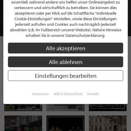
BEWERBEN SIE SICH FÜR EINE GRATIS
essentiell, während andere uns helfen unser Onlineangebot zu
MITGLIEDSCHAFT BEI STILPUNKTE®
verbessern und wirtschaftlich zu betreiben. Sie können dies
akzeptieren oder per Klick auf die Schaltfläche "Individuelle
Cookie-Einstellungen" einstellen, sowie diese Einstellungen
JETZT GRATIS BEWERBEN
jederzeit aufrufen und Cookies auch nachträglich jederzeit
abwählen (z.B. im Fußbereich unserer Website). Nähere Hinweise
erhalten Sie in unserer Datenschutzerklärung.
Alle akzeptieren
STILPUNKTE AUF
Alle ablehnen
INSTAGRAM
Einstellungen bearbeiten
Impressum
AGB & Datenschutz
Kontakt