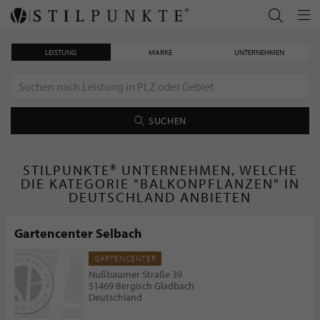
LEISTUNG
MARKE
UNTERNEHMEN
SUCHEN
STILPUNKTE® UNTERNEHMEN, WELCHE
DIE KATEGORIE "BALKONPFLANZEN" IN
DEUTSCHLAND ANBIETEN
Gartencenter Selbach
GARTENCENTER
Nußbaumer Straße 39
51469 Bergisch Gladbach
Deutschland