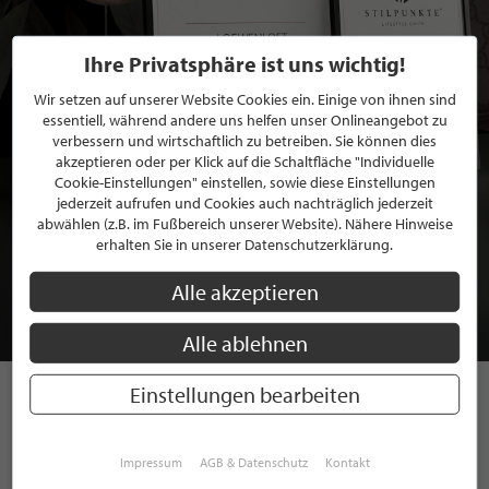
Ihre Privatsphäre ist uns wichtig!
Wir setzen auf unserer Website Cookies ein. Einige von ihnen sind
essentiell, während andere uns helfen unser Onlineangebot zu
verbessern und wirtschaftlich zu betreiben. Sie können dies
akzeptieren oder per Klick auf die Schaltfläche "Individuelle
Cookie-Einstellungen" einstellen, sowie diese Einstellungen
jederzeit aufrufen und Cookies auch nachträglich jederzeit
BEWERBEN SIE SICH FÜR EINE GRATIS
abwählen (z.B. im Fußbereich unserer Website). Nähere Hinweise
erhalten Sie in unserer Datenschutzerklärung.
MITGLIEDSCHAFT BEI STILPUNKTE®
Alle akzeptieren
JETZT GRATIS BEWERBEN
Alle ablehnen
Einstellungen bearbeiten
STILPUNKTE AUF
INSTAGRAM
Impressum
AGB & Datenschutz
Kontakt