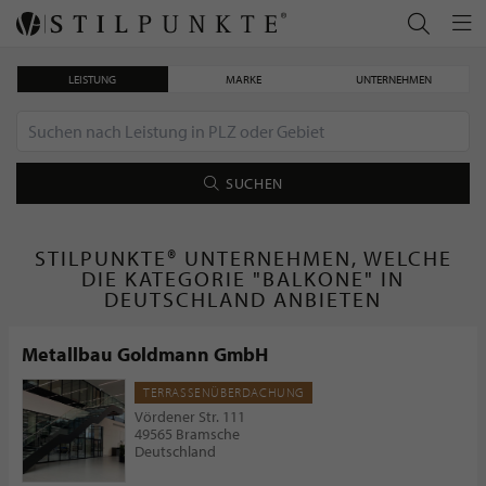
LEISTUNG
MARKE
UNTERNEHMEN
SUCHEN
STILPUNKTE® UNTERNEHMEN, WELCHE
DIE KATEGORIE "BALKONE" IN
DEUTSCHLAND ANBIETEN
Metallbau Goldmann GmbH
TERRASSENÜBERDACHUNG
Vördener Str. 111
49565 Bramsche
Deutschland