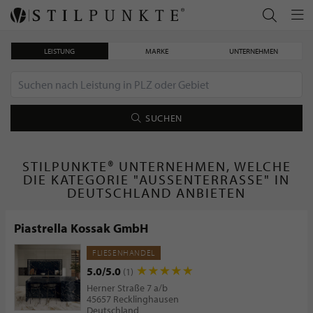
LEISTUNG
MARKE
UNTERNEHMEN
SUCHEN
STILPUNKTE® UNTERNEHMEN, WELCHE
DIE KATEGORIE "AUSSENTERRASSE" IN D
EUTSCHLAND ANBIETEN
Piastrella Kossak GmbH
FLIESENHANDEL
5.0/5.0
(1)
Herner Straße 7 a/b
45657 Recklinghausen
Deutschland