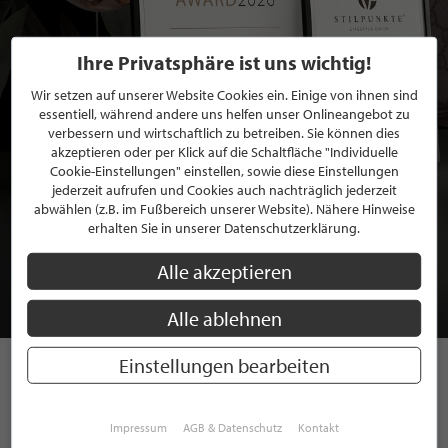
Ihre Privatsphäre ist uns wichtig!
Wir setzen auf unserer Website Cookies ein. Einige von ihnen sind
essentiell, während andere uns helfen unser Onlineangebot zu
verbessern und wirtschaftlich zu betreiben. Sie können dies
akzeptieren oder per Klick auf die Schaltfläche "Individuelle
Cookie-Einstellungen" einstellen, sowie diese Einstellungen
jederzeit aufrufen und Cookies auch nachträglich jederzeit
abwählen (z.B. im Fußbereich unserer Website). Nähere Hinweise
BEWERBEN SIE SICH FÜR EINE GRATIS
erhalten Sie in unserer Datenschutzerklärung.
MITGLIEDSCHAFT BEI STILPUNKTE®
Alle akzeptieren
JETZT GRATIS BEWERBEN
Alle ablehnen
Einstellungen bearbeiten
STILPUNKTE AUF
Impressum
AGB & Datenschutz
Kontakt
INSTAGRAM