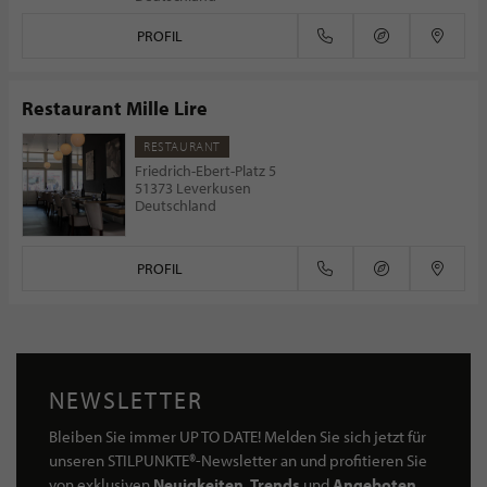
PROFIL
Restaurant Mille Lire
RESTAURANT
Friedrich-Ebert-Platz 5
51373 Leverkusen
Deutschland
PROFIL
NEWSLETTER
Bleiben Sie immer UP TO DATE! Melden Sie sich jetzt für
unseren STILPUNKTE®-Newsletter an und profitieren Sie
von exklusiven
Neuigkeiten, Trends
und
Angeboten