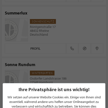
Summerlux
SONNENSCHUTZ
Röntgenstraße 17
48432 Rheine
Deutschland
PROFIL
Sonne Rundum
WINTERGARTEN
Osdorfer Landstrasse 186
22549 Hamburg
Deutschland
Ihre Privatsphäre ist uns wichtig!
Wir setzen auf unserer Website Cookies ein. Einige von ihnen sind
PROFIL
essentiell, während andere uns helfen unser Onlineangebot zu
verbessern und wirtschaftlich zu betreiben. Sie können dies