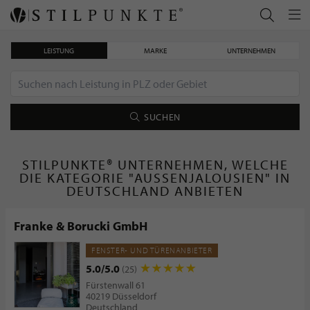
LEISTUNG
MARKE
UNTERNEHMEN
SUCHEN
STILPUNKTE® UNTERNEHMEN, WELCHE
DIE KATEGORIE "AUSSENJALOUSIEN" IN D
EUTSCHLAND ANBIETEN
Franke & Borucki GmbH
FENSTER- UND TÜRENANBIETER
5.0/5.0
(25)
Fürstenwall 61
40219 Düsseldorf
Deutschland