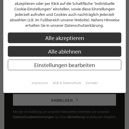
akzeptieren oder per Klick auf die Schaltfläche "Individuelle
Cookie-Einstellungen" einstellen, sowie diese Einstellungen
jederzeit aufrufen und Cookies auch nachträglich jederzeit
abwählen (z.B. im Fußbereich unserer Website). Nähere Hinweise
NEWSLETTER
erhalten Sie in unserer Datenschutzerklärung.
Bleiben Sie immer UP TO DATE! Melden Sie sich jetzt für
Alle akzeptieren
unseren STILPUNKTE®-Newsletter an und profitieren Sie
von exklusiven
Neuigkeiten, Trends
und
Angeboten
Alle ablehnen
Mit der Anmeldung für unseren Newsletter stimmen Sie
unseren
Datenschutzbestimmungen
zu. Eine
Abmeldung
Einstellungen bearbeiten
ist jederzeit möglich.
Impressum
AGB & Datenschutz
Kontakt
ANMELDEN
Mit der Anmeldung an unserem Newsletter stimmen Sie unseren
Datenschutzbestimmungen
zu. Eine
Abmeldung
ist jederzeit möglich.