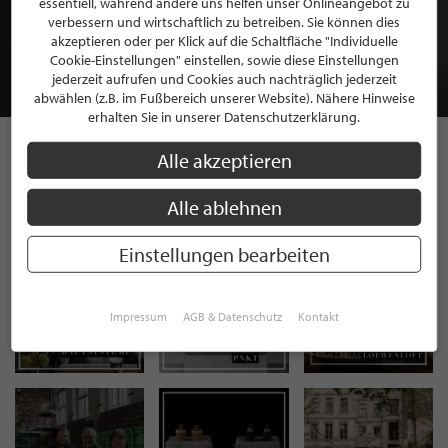
essentiell, während andere uns helfen unser Onlineangebot zu
MITGLIEDSCHAFT BEI STILPUNKTE®
verbessern und wirtschaftlich zu betreiben. Sie können dies
akzeptieren oder per Klick auf die Schaltfläche "Individuelle
Cookie-Einstellungen" einstellen, sowie diese Einstellungen
JETZT GRATIS BEWERBEN
jederzeit aufrufen und Cookies auch nachträglich jederzeit
abwählen (z.B. im Fußbereich unserer Website). Nähere Hinweise
erhalten Sie in unserer Datenschutzerklärung.
Alle akzeptieren
STILPUNKTE AUF
Alle ablehnen
INSTAGRAM
Einstellungen bearbeiten
Impressum
AGB & Datenschutz
Kontakt