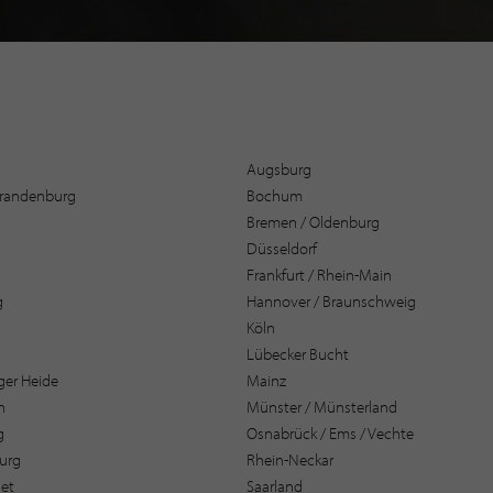
Augsburg
 Brandenburg
Bochum
Bremen / Oldenburg
Düsseldorf
Frankfurt / Rhein-Main
g
Hannover / Braunschweig
Köln
Lübecker Bucht
er Heide
Mainz
n
Münster / Münsterland
g
Osnabrück / Ems / Vechte
urg
Rhein-Neckar
et
Saarland