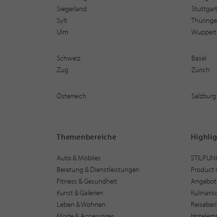
Siegerland
Stuttgar
Sylt
Thüring
Ulm
Wuppert
Schweiz
Basel
Zug
Zürich
Österreich
Salzburg
Themenbereiche
Highli
Auto & Mobiles
STILPUN
Beratung & Dienstleistungen
Product 
Fitness & Gesundheit
Angebot
Kunst & Galerien
Kulinari
Leben & Wohnen
Reiseber
Mode & Accessoires
Hotelem