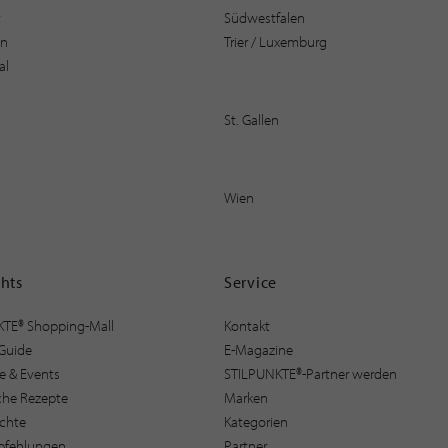
t
Südwestfalen
en
Trier / Luxemburg
al
St. Gallen
Wien
ghts
Service
KTE® Shopping-Mall
Kontakt
Guide
E-Magazine
e & Events
STILPUNKTE®-Partner werden
sche Rezepte
Marken
ichte
Kategorien
pfehlungen
Partner