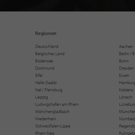
Regionen
Deutschland
Aachen
Bergisches Land
Berlin /
Bodensee
Bonn
Dortmund
Dresden
Eifel
Essen
Halle (Saale)
Hambur
Kiel / Flensburg
Koblenz
Leipzig
Lörrach
Ludwigshafen am Rhein
Lüneburg
Mönchengladbach
Münche
Niederrhein
Nürnber
Ostwestfalen-Lippe
Regensb
Rhein-Sieg
Ruhrgebi