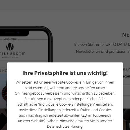
NE
Bleiben Sie immer UP TO DATE! M
Newsletter an und profitieren S
Mit der Anmeldung für u
Ihre Privatsphäre ist uns wichtig!
Datenschutzbestimmunge
Wir setzen auf unserer Website Cookies ein. Einige von ihnen
sind essentiell, während andere uns helfen unser
Onlineangebot zu verbessern und wirtschaftlich zu betreiben.
Sie können dies akzeptieren oder per Klick auf die
Schaltfläche "Individuelle Cookie-Einstellungen" einstellen,
sowie diese Einstellungen jederzeit aufrufen und Cookies
auch nachträglich jederzeit abwählen (z.B. im Fußbereich
unserer Website). Nähere Hinweise erhalten Sie in unserer
Datenschutzerklärung.