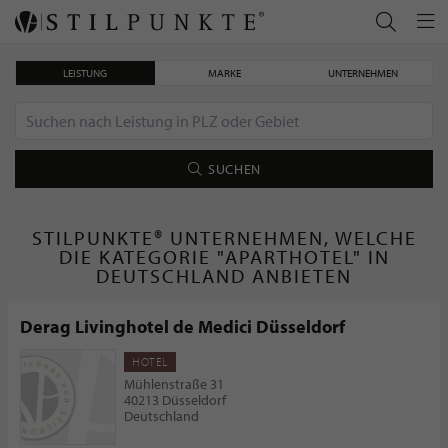
LEISTUNG
MARKE
UNTERNEHMEN
SUCHEN
STILPUNKTE® UNTERNEHMEN, WELCHE
DIE KATEGORIE "APARTHOTEL" IN
DEUTSCHLAND ANBIETEN
Derag Livinghotel de Medici Düsseldorf
HOTEL
Mühlenstraße 31
40213 Düsseldorf
Deutschland