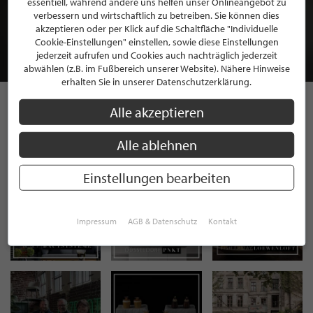
essentiell, während andere uns helfen unser Onlineangebot zu
MITGLIEDSCHAFT BEI STILPUNKTE®
verbessern und wirtschaftlich zu betreiben. Sie können dies
akzeptieren oder per Klick auf die Schaltfläche "Individuelle
Cookie-Einstellungen" einstellen, sowie diese Einstellungen
JETZT GRATIS BEWERBEN
jederzeit aufrufen und Cookies auch nachträglich jederzeit
abwählen (z.B. im Fußbereich unserer Website). Nähere Hinweise
erhalten Sie in unserer Datenschutzerklärung.
Alle akzeptieren
STILPUNKTE AUF
Alle ablehnen
INSTAGRAM
Einstellungen bearbeiten
Impressum
AGB & Datenschutz
Kontakt