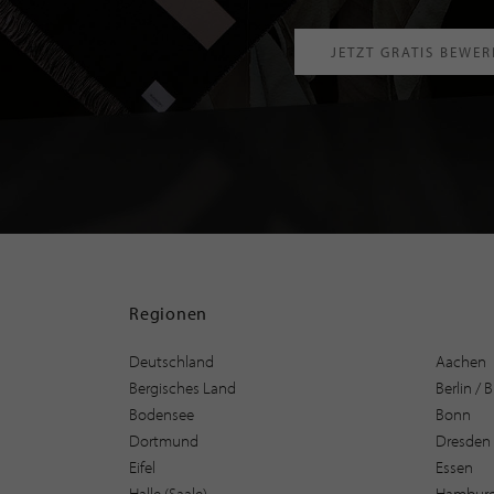
JETZT GRATIS BEWE
Regionen
Deutschland
Aachen
Bergisches Land
Berlin /
Bodensee
Bonn
Dortmund
Dresden
Eifel
Essen
Halle (Saale)
Hambur