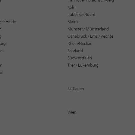
Köln
Lübecker Bucht
er Heide
Mainz
n
Münster / Münsterland
g
Osnabrück / Ems / Vechte
urg
Rhein-Neckar
et
Saarland
t
Südwestfalen
en
Trier / Luxemburg
al
St. Gallen
Wien