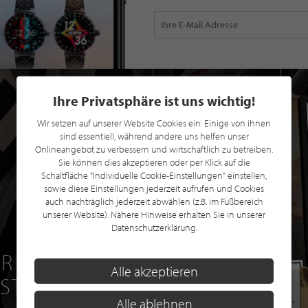
Ihre Privatsphäre ist uns wichtig!
Wir setzen auf unserer Website Cookies ein. Einige von ihnen
sind essentiell, während andere uns helfen unser
Onlineangebot zu verbessern und wirtschaftlich zu betreiben.
Sie können dies akzeptieren oder per Klick auf die
Schaltfläche "Individuelle Cookie-Einstellungen" einstellen,
sowie diese Einstellungen jederzeit aufrufen und Cookies
auch nachträglich jederzeit abwählen (z.B. im Fußbereich
unserer Website). Nähere Hinweise erhalten Sie in unserer
Datenschutzerklärung.
R EINE GRATIS
Alle akzeptieren
 STILPUNKTE®
Alle ablehnen