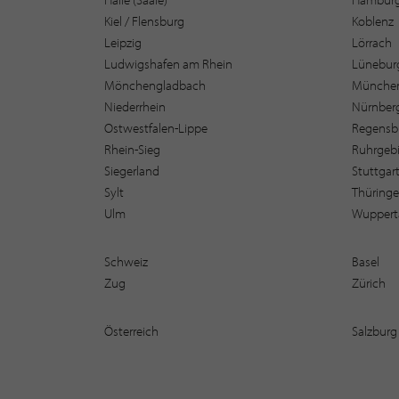
Kiel / Flensburg
Koblenz
Leipzig
Lörrach
Ludwigshafen am Rhein
Lüneburg
Mönchengladbach
Münche
Niederrhein
Nürnber
Ostwestfalen-Lippe
Regensb
Rhein-Sieg
Ruhrgebi
Siegerland
Stuttgar
Sylt
Thüring
Ulm
Wuppert
Schweiz
Basel
Zug
Zürich
Österreich
Salzburg