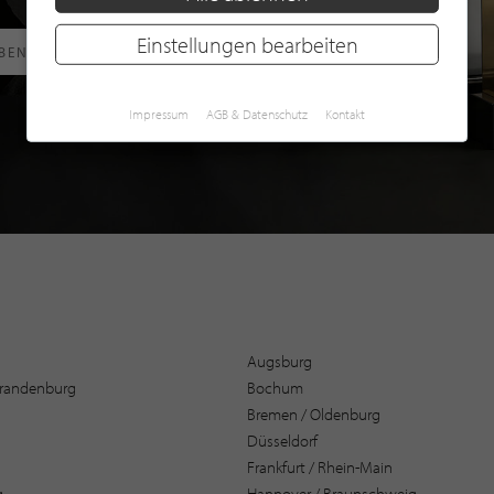
Einstellungen bearbeiten
RBEN
Impressum
AGB & Datenschutz
Kontakt
Augsburg
 Brandenburg
Bochum
Bremen / Oldenburg
Düsseldorf
Frankfurt / Rhein-Main
g
Hannover / Braunschweig