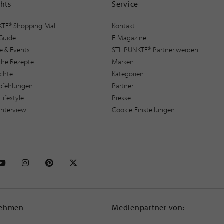
ghts
Service
KTE® Shopping-Mall
Kontakt
Guide
E-Magazine
e & Events
STILPUNKTE®-Partner werden
sche Rezepte
Marken
ichte
Kategorien
pfehlungen
Partner
Lifestyle
Presse
interview
Cookie-Einstellungen
NKTE auf Facebook
STILPUNKTE auf Youtube
STILPUNKTE auf Instagram
STILPUNKTE auf Pinterest
STILPUNKTE auf X
nehmen
Medienpartner von: