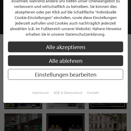
essentiell, während andere uns helfen unser Onlineangebot zu
MITGLIEDSCHAFT BEI STILPUNKTE®
verbessern und wirtschaftlich zu betreiben. Sie können dies
akzeptieren oder per Klick auf die Schaltfläche "Individuelle
Cookie-Einstellungen" einstellen, sowie diese Einstellungen
JETZT GRATIS BEWERBEN
jederzeit aufrufen und Cookies auch nachträglich jederzeit
abwählen (z.B. im Fußbereich unserer Website). Nähere Hinweise
erhalten Sie in unserer Datenschutzerklärung.
Alle akzeptieren
STILPUNKTE AUF
Alle ablehnen
INSTAGRAM
Einstellungen bearbeiten
Impressum
AGB & Datenschutz
Kontakt