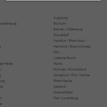
Augsburg
 Brandenburg
Bochum
Bremen / Oldenburg
Düsseldorf
Frankfurt / Rhein-Main
g
Hannover / Braunschweig
Köln
Lübecker Bucht
er Heide
Mainz
n
Münster / Münsterland
g
Osnabrück / Ems / Vechte
urg
Rhein-Neckar
et
Saarland
t
Südwestfalen
en
Trier / Luxemburg
al