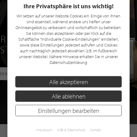
Ihre Privatsphäre ist uns wichtig!
Wir setzen auf unserer Website Cookies ein. Einige von ihnen
sind essentiell, während andere uns helfen unser
Onlineangebot zu verbessern und wirtschaftlich zu betreiben.
Sie können dies akzeptieren oder per Klick auf die
R EINE GRATIS
Schaltfläche "Individuelle Cookie-Einstellungen" einstellen,
sowie diese Einstellungen jederzeit aufrufen und Cookies
 STILPUNKTE®
auch nachträglich jederzeit abwählen (z.B. im Fußbereich
unserer Website). Nähere Hinweise erhalten Sie in unserer
Datenschutzerklärung.
RBEN
Alle akzeptieren
Alle ablehnen
Einstellungen bearbeiten
Impressum
AGB & Datenschutz
Kontakt