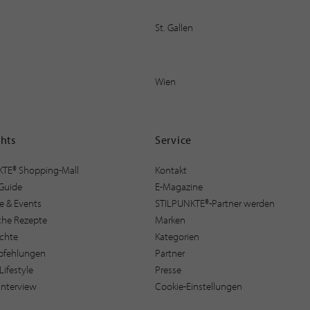
St. Gallen
Wien
ghts
Service
KTE® Shopping-Mall
Kontakt
Guide
E-Magazine
e & Events
STILPUNKTE®-Partner werden
sche Rezepte
Marken
ichte
Kategorien
pfehlungen
Partner
Lifestyle
Presse
interview
Cookie-Einstellungen