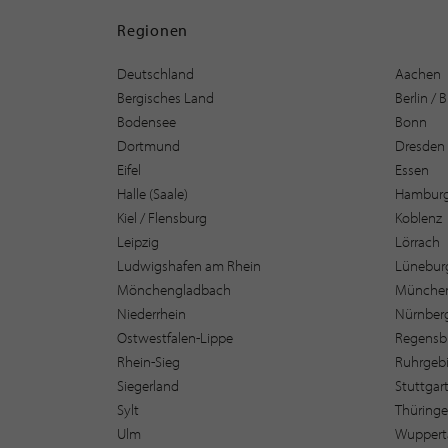
Regionen
Deutschland
Aachen
Bergisches Land
Berlin /
Bodensee
Bonn
Dortmund
Dresden
Eifel
Essen
Halle (Saale)
Hambur
Kiel / Flensburg
Koblenz
Leipzig
Lörrach
Ludwigshafen am Rhein
Lüneburg
Mönchengladbach
Münche
Niederrhein
Nürnber
Ostwestfalen-Lippe
Regensb
Rhein-Sieg
Ruhrgebi
Siegerland
Stuttgar
Sylt
Thüring
Ulm
Wuppert