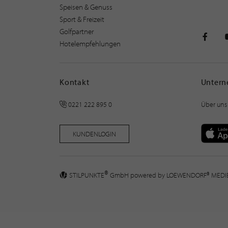
Speisen & Genuss
Sport & Freizeit
Golfpartner
Hotelempfehlungen
STILPU
Kontakt
Unter
0221 222 895 0
Über uns
KUNDENLOGIN
®
STILPUNKTE
GmbH powered by
LOEWENDORF® MED