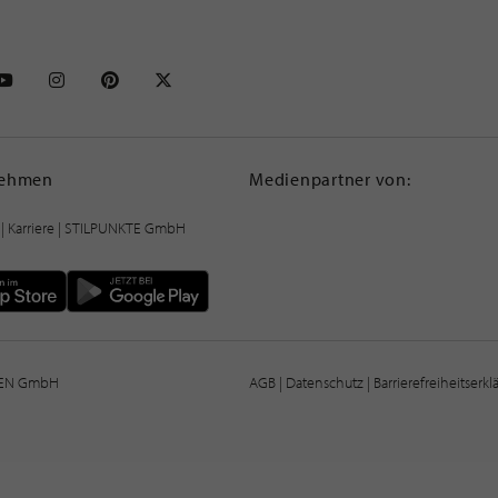
NKTE auf Facebook
STILPUNKTE auf Youtube
STILPUNKTE auf Instagram
STILPUNKTE auf Pinterest
STILPUNKTE auf X
nehmen
Medienpartner von:
|
Karriere
| STILPUNKTE GmbH
IEN GmbH
AGB
|
Datenschutz
|
Barrierefreiheitserk