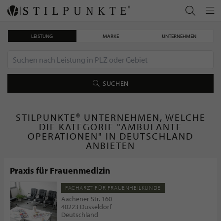
LEISTUNG
MARKE
UNTERNEHMEN
SUCHEN
STILPUNKTE® UNTERNEHMEN, WELCHE
DIE KATEGORIE "AMBULANTE
OPERATIONEN" IN DEUTSCHLAND
ANBIETEN
Praxis für Frauenmedizin
FACHARZT FÜR FRAUENHEILKUNDE
Aachener Str. 160
40223 Düsseldorf
Deutschland