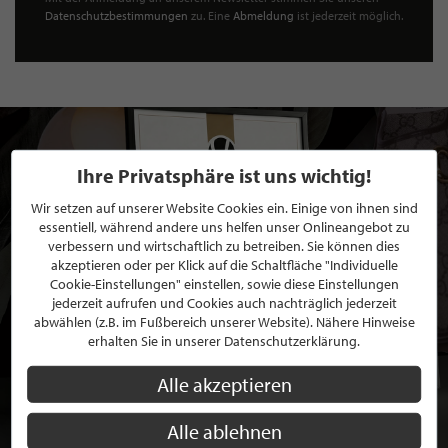
Datenschutzbestimmungen
zu. Eine
Abmeldung
ist jederzeit möglich.
Ihre Privatsphäre ist uns wichtig!
Wir setzen auf unserer Website Cookies ein. Einige von ihnen sind
essentiell, während andere uns helfen unser Onlineangebot zu
verbessern und wirtschaftlich zu betreiben. Sie können dies
akzeptieren oder per Klick auf die Schaltfläche "Individuelle
Cookie-Einstellungen" einstellen, sowie diese Einstellungen
jederzeit aufrufen und Cookies auch nachträglich jederzeit
abwählen (z.B. im Fußbereich unserer Website). Nähere Hinweise
erhalten Sie in unserer Datenschutzerklärung.
Alle akzeptieren
Alle ablehnen
BEWERBEN SIE SICH FÜR EINE GRATIS