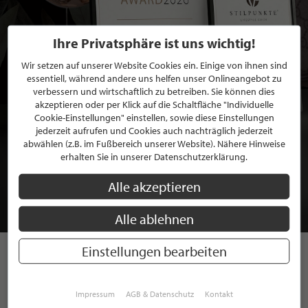
Ihre Privatsphäre ist uns wichtig!
Wir setzen auf unserer Website Cookies ein. Einige von ihnen sind
essentiell, während andere uns helfen unser Onlineangebot zu
verbessern und wirtschaftlich zu betreiben. Sie können dies
akzeptieren oder per Klick auf die Schaltfläche "Individuelle
Cookie-Einstellungen" einstellen, sowie diese Einstellungen
jederzeit aufrufen und Cookies auch nachträglich jederzeit
abwählen (z.B. im Fußbereich unserer Website). Nähere Hinweise
BEWERBEN SIE SICH FÜR EINE GRATIS
erhalten Sie in unserer Datenschutzerklärung.
MITGLIEDSCHAFT BEI STILPUNKTE®
Alle akzeptieren
JETZT GRATIS BEWERBEN
Alle ablehnen
Einstellungen bearbeiten
STILPUNKTE AUF
Impressum
AGB & Datenschutz
Kontakt
INSTAGRAM