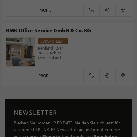
PROFIL
BMK Office Service GmbH & Co. KG
BÜROKONZEPT
Rehland 12-14
28832 Achim
Deutschland
PROFIL
NEWSLETTER
Bleiben Sie immer UP TO DATE! Melden Sie sich jetzt für
unseren STILPUNKTE®-Newsletter an und profitieren Sie
von exklusiven
Neuigkeiten, Trends
und
Angeboten