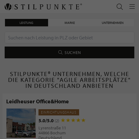
LEISTUNG
MARKE
UNTERNEHMEN
SUCHEN
STILPUNKTE® UNTERNEHMEN, WELCHE
DIE KATEGORIE "AGILE ARBEITSPLÄTZE"
IN DEUTSCHLAND ANBIETEN
Leidheuser Office&Home
EINRICHTUNGSHAUS
5.0/5.0
(2)
Lyrenstraße 11
44866 Bochum
Deutschland