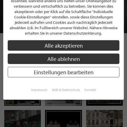
essentiell, während andere uns helfen unser Onlineangebot zu
MITGLIEDSCHAFT BEI STILPUNKTE®
verbessern und wirtschaftlich zu betreiben. Sie können dies
akzeptieren oder per Klick auf die Schaltfläche "Individuelle
Cookie-Einstellungen" einstellen, sowie diese Einstellungen
JETZT GRATIS BEWERBEN
jederzeit aufrufen und Cookies auch nachträglich jederzeit
abwählen (z.B. im Fußbereich unserer Website). Nähere Hinweise
erhalten Sie in unserer Datenschutzerklärung.
Alle akzeptieren
STILPUNKTE AUF
Alle ablehnen
INSTAGRAM
Einstellungen bearbeiten
Impressum
AGB & Datenschutz
Kontakt