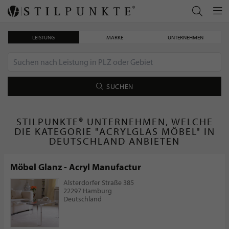
LEISTUNG
MARKE
UNTERNEHMEN
SUCHEN
STILPUNKTE® UNTERNEHMEN, WELCHE
DIE KATEGORIE "ACRYLGLAS MÖBEL" IN
DEUTSCHLAND ANBIETEN
Möbel Glanz - Acryl Manufactur
Alsterdorfer Straße 385
22297 Hamburg
Deutschland