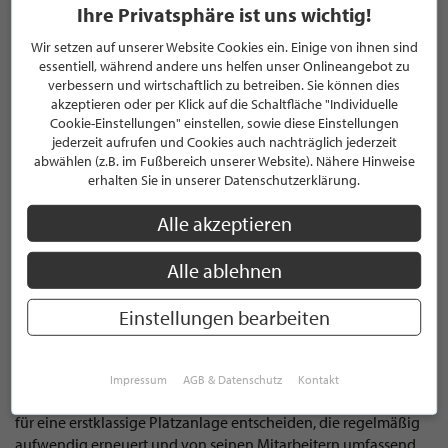
Ihre Privatsphäre ist uns wichtig!
der perfekte Ausgleich zum Alltag und hat sich aus diesem
Grund seither zu einer Trendsportart entwickelt, dessen Anzahl
Wir setzen auf unserer Website Cookies ein. Einige von ihnen sind
an Anhängern stetig wächst. Wer den Golfschläger einmal in
essentiell, während andere uns helfen unser Onlineangebot zu
der Hand gehalten hat, entwickelt den Ehrgeiz immer besser zu
verbessern und wirtschaftlich zu betreiben. Sie können dies
akzeptieren oder per Klick auf die Schaltfläche "Individuelle
werden. Sie sind bereits begeisterter Golfer oder möchten den
Cookie-Einstellungen" einstellen, sowie diese Einstellungen
Sport erlernen? Dann sind Sie hier genau richtig. Bei uns finden
jederzeit aufrufen und Cookies auch nachträglich jederzeit
Sie die besten Adressen erlesener Golfclubs in Ihrer Nähe.
abwählen (z.B. im Fußbereich unserer Website). Nähere Hinweise
Kompetente und erfahrene Golflehrer unterstützen Sie auf
erhalten Sie in unserer Datenschutzerklärung.
Ihrem Weg zum Experten und helfen Ihnen dabei, Ihren Stil zu
optimieren.
Alle akzeptieren
EXKLUSIV, GEPFLEGT, HARMONISCH
Alle ablehnen
Golfclub ist nicht gleich Golfclub. Wer entspannt golfen
Einstellungen bearbeiten
möchte sollte einen Golfplatz besuchen, auf dem durch seine
große Vielfalt immer neue Aufgaben auf Sie warten.
Entscheiden Sie sich für einen Besuch in einem unserer
Impressum
AGB & Datenschutz
Kontakt
STILPUNKTE-Golfclubs können Sie sich sicher sein, dass Sie sich
für eine erstklassige Platzanlage entscheiden, die regelmäßig
aufwendig erneuert und von seinen Mitarbeitern umfassend