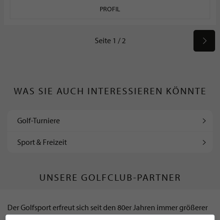
PROFIL
Seite 1 / 2
WAS SIE AUCH INTERESSIEREN KÖNNTE
Golf-Turniere
Sport & Freizeit
UNSERE GOLFCLUB-PARTNER
Der Golfsport erfreut sich seit den 80er Jahren immer größerer
Beliebtheit. Die Sportart mit Hunderten von Jahren Tradition ist