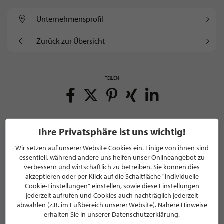
Unternehmens­profil
Zurück zur Übersicht
TEILEN
Ihre Privatsphäre ist uns wichtig!
Wir setzen auf unserer Website Cookies ein. Einige von ihnen sind
essentiell, während andere uns helfen unser Onlineangebot zu
NEWSLETTER
verbessern und wirtschaftlich zu betreiben. Sie können dies
akzeptieren oder per Klick auf die Schaltfläche "Individuelle
Bleiben Sie immer UP TO DATE! Melden Sie sich jetzt für
Cookie-Einstellungen" einstellen, sowie diese Einstellungen
unseren STILPUNKTE®-Newsletter an und profitieren Sie
jederzeit aufrufen und Cookies auch nachträglich jederzeit
von exklusiven
Neuigkeiten, Trends
und
Angeboten
abwählen (z.B. im Fußbereich unserer Website). Nähere Hinweise
Mit der Anmeldung für unseren Newsletter stimmen Sie
erhalten Sie in unserer Datenschutzerklärung.
unseren
Datenschutzbestimmungen
zu. Eine
Abmeldung