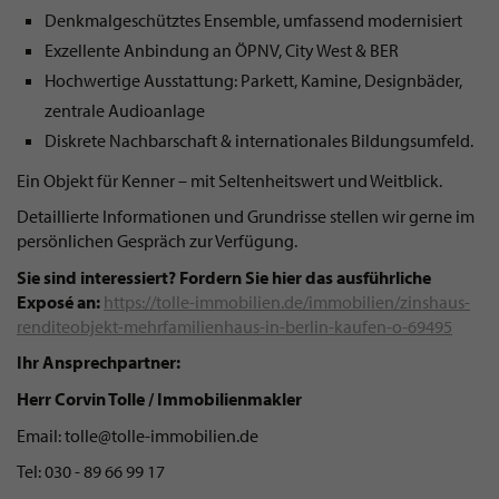
Denkmalgeschütztes Ensemble, umfassend modernisiert
Exzellente Anbindung an ÖPNV, City West & BER
Hochwertige Ausstattung: Parkett, Kamine, Designbäder,
zentrale Audioanlage
Diskrete Nachbarschaft & internationales Bildungsumfeld.
Ein Objekt für Kenner – mit Seltenheitswert und Weitblick.
Detaillierte Informationen und Grundrisse stellen wir gerne im
persönlichen Gespräch zur Verfügung.
Sie sind interessiert? Fordern Sie hier das ausführliche
Exposé an:
https://tolle-immobilien.de/immobilien/zinshaus-
renditeobjekt-mehrfamilienhaus-in-berlin-kaufen-o-69495
Ihr Ansprechpartner:
Herr Corvin Tolle / Immobilienmakler
Email:
tolle@tolle-immobilien.de
Tel: 030 - 89 66 99 17