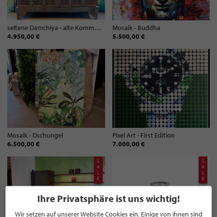
seltene Damchiya - alte Kommode/Truhe
Mosaik - Buddha
4.950,00 €
5.500,00 €
Mosaik - Dschungel
Pixel Art - First Edition
6.500,00 €
7.000,00 €
S
S
A
A
L
L
E
E
Ihre Privatsphäre ist uns wichtig!
Wir setzen auf unserer Website Cookies ein. Einige von ihnen sind