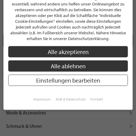
essentiell, während andere uns helfen unser Onlineangebot zu
verbessern und wirtschaftlich zu betreiben. Sie können dies
akzeptieren oder per Klick auf die Schaltfläche "Individuelle
Wohnwand mit Lowboard
Set ‘Savo’ (Betonfeuer Savo, Ständer und Nachfüllwachs)
Cookie-Einstellungen" einstellen, sowie diese Einstellungen
1.499,00 €
154,90 €
jederzeit aufrufen und Cookies auch nachträglich jederzeit
abwählen (z.B. im Fußbereich unserer Website). Nähere Hinweise
erhalten Sie in unserer Datenschutzerklärung.
Seite 7 / 13
Alle akzeptieren
Alle ablehnen
UNSERE SHOPPINGBEREICHE
Einstellungen bearbeiten
Leben & Wohnen
Freizeit & Sport
Impressum
AGB & Datenschutz
Kontakt
Mode & Accessoires
Schmuck & Uhren