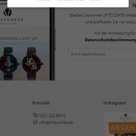
Bleiben Sie immer UP TO DATE! Melde
und profitieren Sie von exkl
Mit der Anmeldung für
Datenschutzbestimmun
Kontakt
Instagram
0221 222 895 0
info@stilpunkte.de