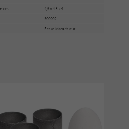
 in cm
4,5 x 4,5 x 4
500902
Beske-Manufaktur