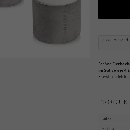
zzgl. Versand
Schöne
Eierbech
im Set von je 4 
Frühstückslieblin
PRODUK
PRODUK
Farbe
Material