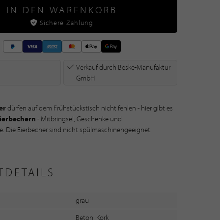
IN DEN WARENKORB
Sichere Zahlung
Verkauf durch
Beske-Manufaktur
GmbH
er
dürfen auf dem Frühstückstisch nicht fehlen - hier gibt es
Eierbechern
- Mitbringsel, Geschenke und
ge. Die Eierbecher sind nicht spülmaschinengeeignet.
TBESCHREIBUNG
TDETAILS
grau
Beton, Kork