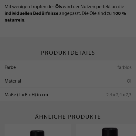
Mit wenigen Tropfen des
Öls
wird der Nutzen perfekt an die
individuellen Bedürfnisse
angepasst. Die Öle sind zu
100 %
naturrein
.
PRODUKTDETAILS
Farbe
farblos
Material
Öl
Maße (L x B x H) in cm
2,4 x 2,4 x 7,3
ÄHNLICHE PRODUKTE