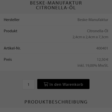
BESKE-MANUFAKTUR
CITRONELLA-ÖL
Hersteller
Beske-Manufaktur
Produkt
Citronella-Öl
2,4cm x 2,4cm x 7,3cm
Artikel-Nr.
400401
Preis
12,50 €
inkl. 19,00% MwSt.
In den Warenkorb
PRODUKTBESCHREIBUNG