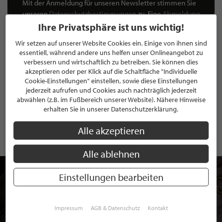
Mit der Anmeldung für unseren Newsletter stimmen Sie
unseren
Datenschutzbestimmungen
zu. Eine
Abmeldung
ist jederzeit möglich.
Ihre Privatsphäre ist uns wichtig!
Wir setzen auf unserer Website Cookies ein. Einige von ihnen sind
essentiell, während andere uns helfen unser Onlineangebot zu
verbessern und wirtschaftlich zu betreiben. Sie können dies
akzeptieren oder per Klick auf die Schaltfläche "Individuelle
Cookie-Einstellungen" einstellen, sowie diese Einstellungen
ANMELDEN
jederzeit aufrufen und Cookies auch nachträglich jederzeit
abwählen (z.B. im Fußbereich unserer Website). Nähere Hinweise
Mit der Anmeldung an unserem Newsletter stimmen Sie unseren
erhalten Sie in unserer Datenschutzerklärung.
Datenschutzbestimmungen
zu. Eine
Abmeldung
ist jederzeit möglich.
Alle akzeptieren
Alle ablehnen
Einstellungen bearbeiten
Impressum
AGB & Datenschutz
Kontakt