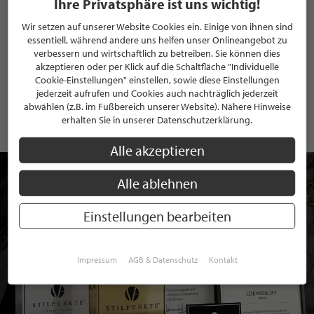
Ihre Privatsphäre ist uns wichtig!
Wir setzen auf unserer Website Cookies ein. Einige von ihnen sind
essentiell, während andere uns helfen unser Onlineangebot zu
ANMELDEN
verbessern und wirtschaftlich zu betreiben. Sie können dies
akzeptieren oder per Klick auf die Schaltfläche "Individuelle
Mit der Anmeldung an unserem Newsletter stimmen Sie unseren
Cookie-Einstellungen" einstellen, sowie diese Einstellungen
Datenschutzbestimmungen
zu. Eine
Abmeldung
ist jederzeit möglich.
jederzeit aufrufen und Cookies auch nachträglich jederzeit
abwählen (z.B. im Fußbereich unserer Website). Nähere Hinweise
erhalten Sie in unserer Datenschutzerklärung.
Alle akzeptieren
Alle ablehnen
Einstellungen bearbeiten
Impressum
AGB & Datenschutz
Kontakt