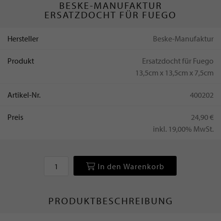
BESKE-MANUFAKTUR
ERSATZDOCHT FÜR FUEGO
Hersteller
Beske-Manufaktur
Produkt
Ersatzdocht für Fuego
13,5cm x 13,5cm x 7,5cm
Artikel-Nr.
400202
Preis
24,90 €
inkl. 19,00% MwSt.
In den Warenkorb
PRODUKTBESCHREIBUNG