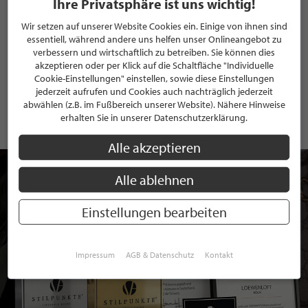
Ihre Privatsphäre ist uns wichtig!
Wir setzen auf unserer Website Cookies ein. Einige von ihnen sind
essentiell, während andere uns helfen unser Onlineangebot zu
ANMELDEN
verbessern und wirtschaftlich zu betreiben. Sie können dies
akzeptieren oder per Klick auf die Schaltfläche "Individuelle
Mit der Anmeldung an unserem Newsletter stimmen Sie unseren
Cookie-Einstellungen" einstellen, sowie diese Einstellungen
Datenschutzbestimmungen
zu. Eine
Abmeldung
ist jederzeit möglich.
jederzeit aufrufen und Cookies auch nachträglich jederzeit
abwählen (z.B. im Fußbereich unserer Website). Nähere Hinweise
erhalten Sie in unserer Datenschutzerklärung.
Alle akzeptieren
Alle ablehnen
Einstellungen bearbeiten
Impressum
AGB & Datenschutz
Kontakt