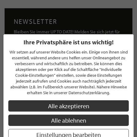
NEWSLETTER
Bleiben Sie immer UP TO DATE! Melden Sie sich jetzt für
unseren STILPUNKTE®-Newsletter an und profitieren Sie
Ihre Privatsphäre ist uns wichtig!
von exklusiven
Neuigkeiten, Trends
und
Angeboten
Mit der Anmeldung für unseren Newsletter stimmen Sie
Wir setzen auf unserer Website Cookies ein. Einige von ihnen sind
essentiell, während andere uns helfen unser Onlineangebot zu
unseren
Datenschutzbestimmungen
zu. Eine
Abmeldung
verbessern und wirtschaftlich zu betreiben. Sie können dies
ist jederzeit möglich.
akzeptieren oder per Klick auf die Schaltfläche "Individuelle
Cookie-Einstellungen" einstellen, sowie diese Einstellungen
jederzeit aufrufen und Cookies auch nachträglich jederzeit
abwählen (z.B. im Fußbereich unserer Website). Nähere Hinweise
erhalten Sie in unserer Datenschutzerklärung.
ANMELDEN
Alle akzeptieren
Mit der Anmeldung an unserem Newsletter stimmen Sie unseren
Datenschutzbestimmungen
zu. Eine
Abmeldung
ist jederzeit möglich.
Alle ablehnen
Einstellungen bearbeiten