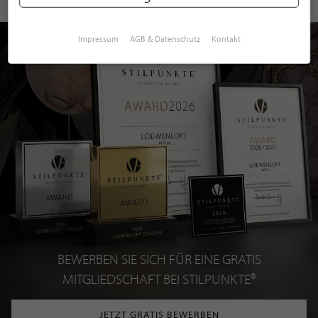
Impressum
AGB & Datenschutz
Kontakt
BEWERBEN SIE SICH FÜR EINE GRATIS
MITGLIEDSCHAFT BEI STILPUNKTE®
JETZT GRATIS BEWERBEN