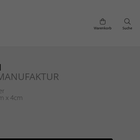
Warenkorb
Suche
M
-MANUFAKTUR
er
m x 4cm