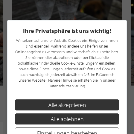
Ihre Privatsphäre ist uns wichtig!
Wir setzen auf unserer Website Cookies ein. Einige von ihnen
sind essentiell, während andere uns helfen unser
Onlineangebot zu verbessern und wirtschaftlich zu betreiben.
Sie können dies akzeptieren oder per Klick auf die
Schaltfläche "Individuelle Cookie-Einstellungen" einstellen,
sowie diese Einstellungen jederzeit aufrufen und Cookies
auch nachträglich jederzeit abwählen (z.B. im Fußbereich
unserer Website). Nähere Hinweise erhalten Sie in unserer
Datenschutzerklärung.
Beske-Manufaktur
Nachfüllwachsplatten für Fuego, Etna & Kula
Alle akzeptieren
29,90 €
Alle ablehnen
Einstellungen bearbeiten