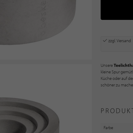
zzgl. Versand
Unsere
Teelichth
kleine Spur gemüt
Küche oder auf de
PRODUK
schöner zu mache
PRODUK
Farbe