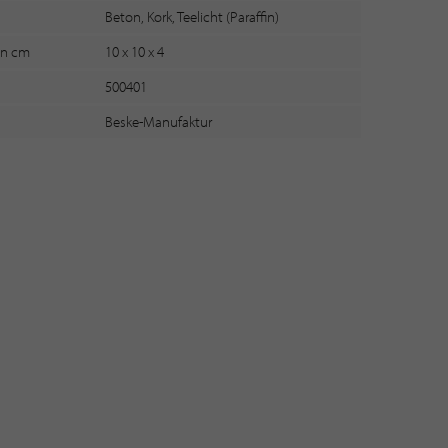
Beton, Kork, Teelicht (Paraffin)
 in cm
10 x 10 x 4
500401
Beske-Manufaktur