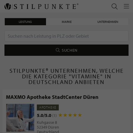
LEISTUNG
MARKE
UNTERNEHMEN
SUCHEN
STILPUNKTE® UNTERNEHMEN, WELCHE
DIE KATEGORIE "VITAMINE" IN
DEUTSCHLAND ANBIETEN
MAXMO Apotheke StadtCenter Düren
APOTHEKE
5.0/5.0
(1)
Kuhgasse 8
52349 Düren
Deutschland