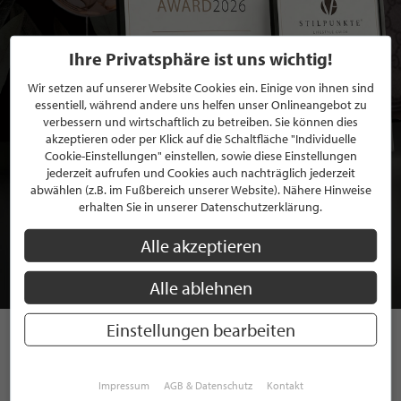
Ihre Privatsphäre ist uns wichtig!
Wir setzen auf unserer Website Cookies ein. Einige von ihnen sind
essentiell, während andere uns helfen unser Onlineangebot zu
verbessern und wirtschaftlich zu betreiben. Sie können dies
akzeptieren oder per Klick auf die Schaltfläche "Individuelle
Cookie-Einstellungen" einstellen, sowie diese Einstellungen
jederzeit aufrufen und Cookies auch nachträglich jederzeit
abwählen (z.B. im Fußbereich unserer Website). Nähere Hinweise
BEWERBEN SIE SICH FÜR EINE GRATIS
erhalten Sie in unserer Datenschutzerklärung.
MITGLIEDSCHAFT BEI STILPUNKTE®
Alle akzeptieren
JETZT GRATIS BEWERBEN
Alle ablehnen
Einstellungen bearbeiten
STILPUNKTE AUF
Impressum
AGB & Datenschutz
Kontakt
INSTAGRAM