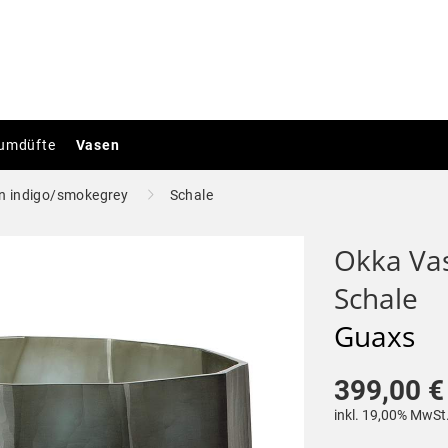
umdüfte
Vasen
n indigo/smokegrey
Schale
Okka Vas
Schale
Guaxs
399,00 €
inkl. 19,00% MwSt