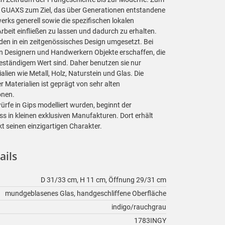
h GUAXS zum Ziel, das über Generationen entstandene
rks generell sowie die spezifischen lokalen
Arbeit einfließen zu lassen und dadurch zu erhalten.
den in ein zeitgenössisches Design umgesetzt. Bei
 Designern und Handwerkern Objekte erschaffen, die
ständigem Wert sind. Daher benutzen sie nur
alien wie Metall, Holz, Naturstein und Glas. Die
r Materialien ist geprägt von sehr alten
onen.
rfe in Gips modelliert wurden, beginnt der
s in kleinen exklusiven Manufakturen. Dort erhält
t seinen einzigartigen Charakter.
ails
D 31/33 cm, H 11 cm, Öffnung 29/31 cm
mundgeblasenes Glas, handgeschliffene Oberfläche
indigo/rauchgrau
1783INGY