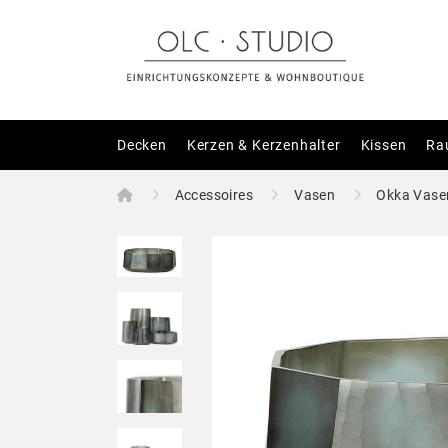
Decken
Kerzen & Kerzenhalter
Kissen
Ra
Home
Accessoires
Vasen
Okka Vase