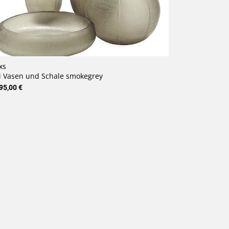
xs
i Vasen und Schale smokegrey
95,00 €