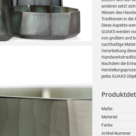
anderen setzt sic
Wissen des Handwe
Traditionen in die 
Diese Aspekte wer
GUAXS werden von
von großem und be
nachhaltige Materi
Verarbeitung diese
Handwerkstraditi
Nachdem die Entwü
Herstellungsprozes
jedes GUAXS Objek
Produktdet
Maße:
Material:
Farbe:
Artikel-Nummer