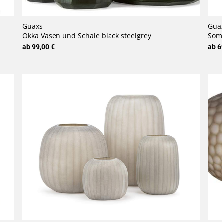
Guaxs
Gua
Okka Vasen und Schale black steelgrey
Somba
ab 99,00 €
ab 6