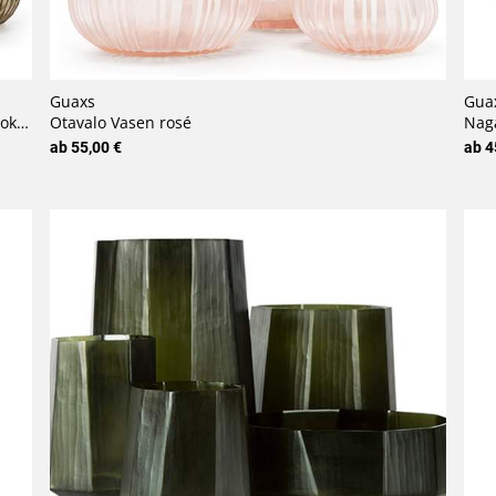
Guaxs
Gua
rey
Otavalo Vasen rosé
Naga
ab 55,00 €
ab 4