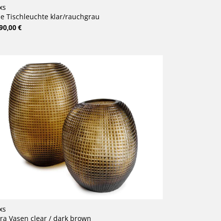
xs
e Tischleuchte klar/rauchgrau
90,00 €
xs
ra Vasen clear / dark brown