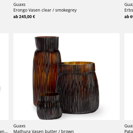
Guaxs
Gua
Erongo Vasen clear / smokegrey
Erbs
ab 245,00 €
ab 6
Guaxs
Gua
in)
Mathura Vasen butter / brown
Pata