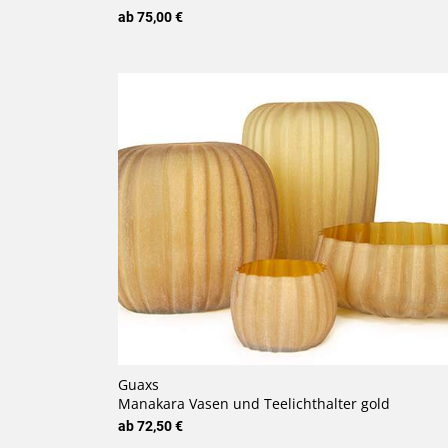
ab 75,00 €
Guaxs
Manakara Vasen und Teelichthalter gold
ab 72,50 €