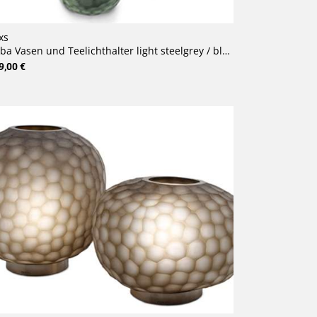
xs
 Vasen und Teelichthalter light steelgrey / black steelgrey
9,00 €