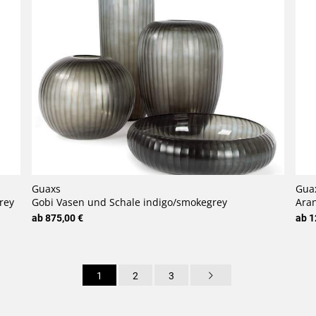
Guaxs
Gua
rey
Gobi Vasen und Schale indigo/smokegrey
Aran
ab 875,00 €
ab 1
1
2
3