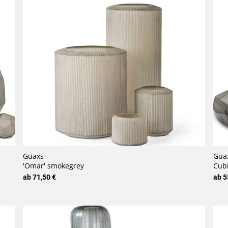
Guaxs
Gua
'Omar' smokegrey
Cubi
ab 71,50 €
ab 5