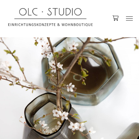
Accessoires
Decken
Kerzen & Kerzenhalter
Kissen
Raumdüfte
Vasen
Küche
Gläser