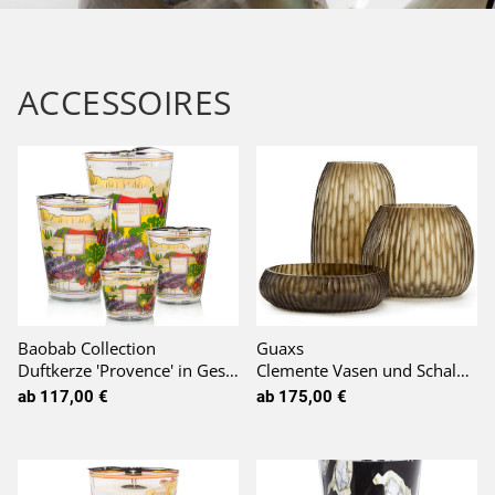
Küchenhelfer
Schüsseln & Schalen
ACCESSOIRES
Möbel
Lampen
Tische
Baobab Collection
Guaxs
Duftkerze 'Provence' in Geschenkbox LIMITED EDITION
Clemente Vasen und Schale smokegrey / dark smokegrey
ab 117,00 €
ab 175,00 €