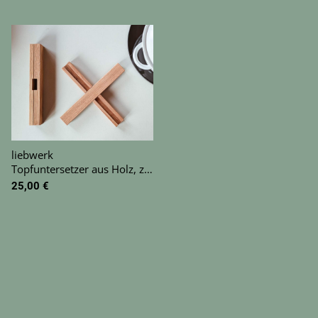
liebwerk
Topfuntersetzer aus Holz, zusammensteckbar
25,00 €