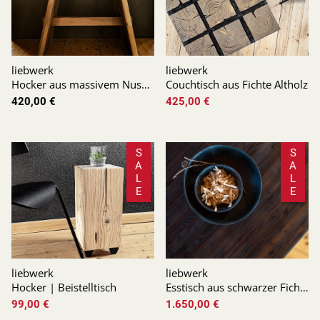
liebwerk
liebwerk
Hocker aus massivem Nussbaum
Couchtisch aus Fichte Altholz
420,00 €
425,00 €
S
S
A
A
L
L
E
E
liebwerk
liebwerk
Hocker | Beistelltisch
Esstisch aus schwarzer Fichte
99,00 €
1.650,00 €