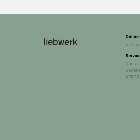
Online
Versan
Servic
Kontak
Barrier
VERTR