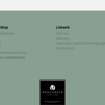
-Shop
Liebwerk
dhinweise
Über Uns
Webseite
e
Allgemeine Geschäftsbedingunge
t
Datenschutz
efreiheitserklärung
AG WIDERRUFEN