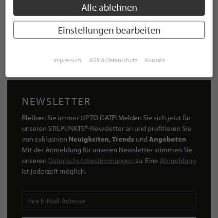
Alle ablehnen
Einstellungen bearbeiten
STR-Collection Outdoor Feuerstelle
2.100,00 €
Impressum
AGB & Datenschutz
Kontakt
NEWSLETTER
Bleiben Sie immer UP TO DATE! Melden Sie sich jetzt für
unseren STILPUNKTE®-Newsletter an und profitieren Sie
von exklusiven
Neuigkeiten, Trends
und
Angeboten
Mit der Anmeldung für unseren Newsletter stimmen Sie
unseren
Datenschutzbestimmungen
zu. Eine
Abmeldung
ist jederzeit möglich.