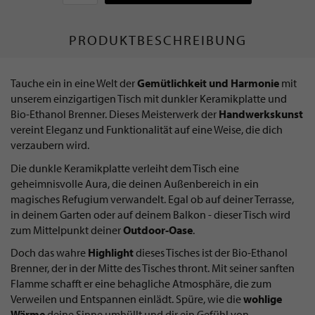
PRODUKTBESCHREIBUNG
Tauche ein in eine Welt der
Gemütlichkeit und Harmonie
mit
unserem einzigartigen Tisch mit dunkler Keramikplatte und
Bio-Ethanol Brenner. Dieses Meisterwerk der
Handwerkskunst
vereint Eleganz und Funktionalität auf eine Weise, die dich
verzaubern wird.
Die dunkle Keramikplatte verleiht dem Tisch eine
geheimnisvolle Aura, die deinen Außenbereich in ein
magisches Refugium verwandelt. Egal ob auf deiner Terrasse,
in deinem Garten oder auf deinem Balkon - dieser Tisch wird
zum Mittelpunkt deiner
Outdoor-Oase
.
Doch das wahre
Highlight
dieses Tisches ist der Bio-Ethanol
Brenner, der in der Mitte des Tisches thront. Mit seiner sanften
Flamme schafft er eine behagliche Atmosphäre, die zum
Verweilen und Entspannen einlädt. Spüre, wie die
wohlige
Wärme
deine Sinne umhüllt und dir ein Gefühl von