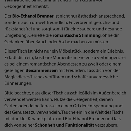
Geborgenheit schenkt.
Der
Bio-Ethanol Brenner
ist nicht nur ästhetisch ansprechend,
sondern auch umweltfreundlich. Er verbrennt geruchs- und
rückstandsfrei und sorgt somit für eine saubere und gesunde
Umgebung. Genieße die
romantische Stimmung
, ohne dir
Gedanken über Rauch oder Asche machen zu müssen.
Dieser Tisch ist nicht nur ein Möbelstück, sondern ein Erlebnis.
Er lädt dich ein, kostbare Momente im Freien zu verbringen, sei
es bei einem romantischen Abendessen zu zweit oder einem
geselligen
Beisammensein
mit Freunden. Lass dich von der
Magie dieses Tisches verführen und schaffe unvergessliche
Erinnerungen.
Bitte beachte, dass dieser Tisch ausschließlich im Außenbereich
verwendet werden kann. Nutze die Gelegenheit, deinen
Garten oder deine Terrasse in einen Ort der Entspannung und
des Genusses zu verwandeln. Tauche ein in die Welt des Tischs
mit dunkler Keramikplatte und Bio-Ethanol Brenner und lass
dich von seiner
Schönheit und Funktionalität
verzaubern.