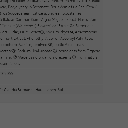
Unsaponifiables, Sodium PCA, Parfum, Palmitic Acid, Stearic
Acid, Polyglyceryl-6 Behenate, Rhus Verniciflua Peel Cera /
Rhus Succedanea Fruit Cera, Shorea Robusta Resin,
Cellulose, Xanthan Gum, Algae (Algae) Extract, Nasturtium
Officinale (Watercress) Flower/Leaf Extract➀, Sambucus
Nigra (Elder) Fruit Extract➀, Sodium Phytate, Alteromonas
Ferment Extract, Phenethyl Alcohol, Ascorbyl Palmitate,
Tocopherol, Vanillin, Terpineol➂, Lactic Acid, Linalyl
Acetate➂, Sodium Hyaluronate ➀ Ingredients from Organic
Farming ➁ Made using organic ingredients ➂ From natural
essential oils
2025066
Dr. Claudia Billmann - Haut. Leben. Stil.