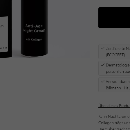
Zertifizierte 
(ECOCERT)
​Dermatologisc
persönlich a
Verkauf durc
Billmann - Hau
Über dieses Produk
Kann Nachtcreme i
Collagen trägt un
PRODUK
Haut über Nacht zu