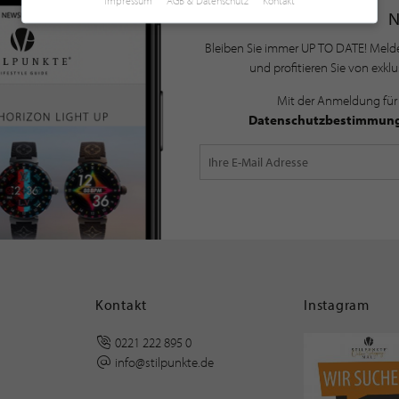
Impressum
AGB & Datenschutz
Kontakt
Bleiben Sie immer UP TO DATE! Melde
und profitieren Sie von exkl
Mit der Anmeldung für
Datenschutzbestimmun
Kontakt
Instagram
0221 222 895 0
info@stilpunkte.de