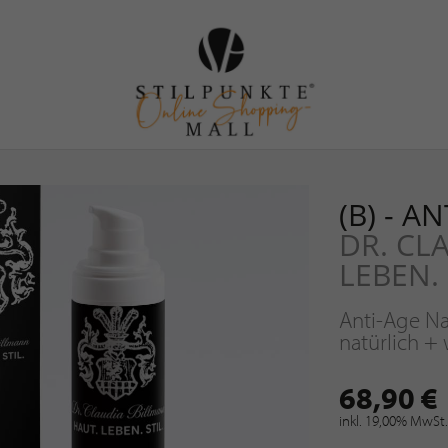
(B) - 
DR. CL
LEBEN. 
Anti-Age N
natürlich + 
68,90 €
inkl. 19,00% MwSt.