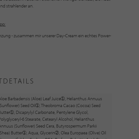
 und strahlender an.
ipp:
änzung - zusammen mir unserer Day-Cream ein echtes Power-
TDETAILS
Aloe Barbadensis (Aloe) Leaf Juice➀, Helianthus Annuus
(Sunflower) Seed Oil➀, Theobroma Cacao (Cocoa) Seed
Butter➀, Dicaprylyl Carbonate, Pentylene Glycol,
Polyglyceryl-6 Stearate, Cetearyl Alcohol, Helianthus
Annuus (Sunflower) Seed Cera, Butyrospermum Parkii
(Shea) Butter➀, Aqua, Glycerin➁, Olea Europaea (Olive) Oil