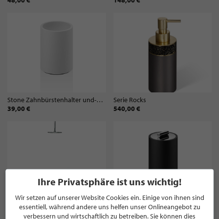
48,00 €
148,00 €
Stone Zahnbürstenhalter und-Becher BER
Serie Rocks
39,00 €
540,00 €
Ihre Privatsphäre ist uns wichtig!
Wir setzen auf unserer Website Cookies ein. Einige von ihnen sind
essentiell, während andere uns helfen unser Onlineangebot zu
Duschhocker DW 80
Black Stone Dose mit Deckel chrom DMD Größe S
verbessern und wirtschaftlich zu betreiben. Sie können dies
269,00 €
124,00 €