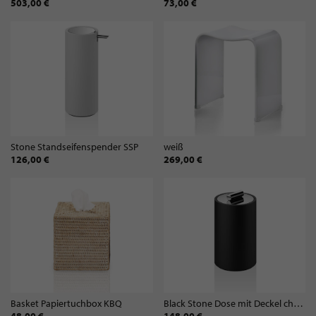
503,00 €
73,00 €
Stone Standseifenspender SSP
weiß
126,00 €
269,00 €
Basket Papiertuchbox KBQ
Black Stone Dose mit Deckel chrom DMD Größe M