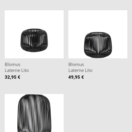
Blomus
Blomus
Laterne Lito
Laterne Lito
32,95 €
49,95 €