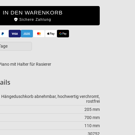
IN DEN WARENKORB
Sichere Zahlung
 Tage
ano mit Halter für Rasierer
schreibung
ails
Hängeduschkorb abnehmbar, hochwertig verchromt,
rostfrei
205 mm
700 mm
110 mm
30752