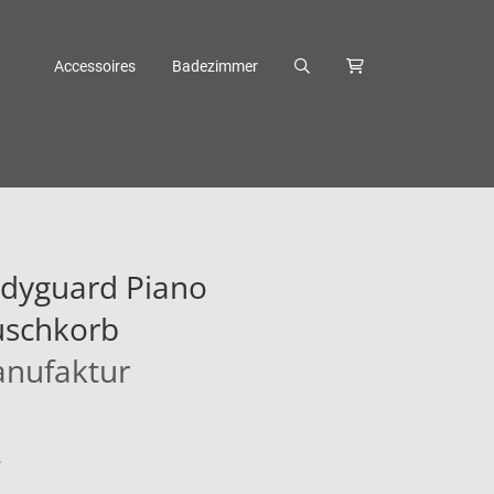
Accessoires
Badezimmer
odyguard Piano
schkorb
anufaktur
.