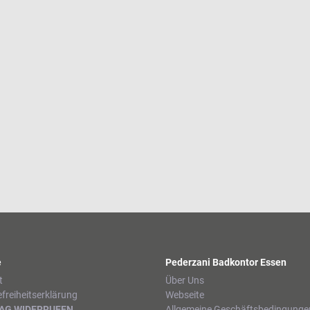
e
Pederzani Badkontor Essen
t
Über Uns
efreiheitserklärung
Webseite
AG WIDERRUFEN
Allgemeine Geschäftsbedingunge