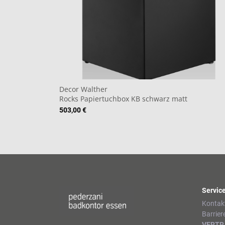
Decor Walther
Rocks Papiertuchbox KB schwarz matt
503,00 €
Servic
Kontak
Barrier
VERTR