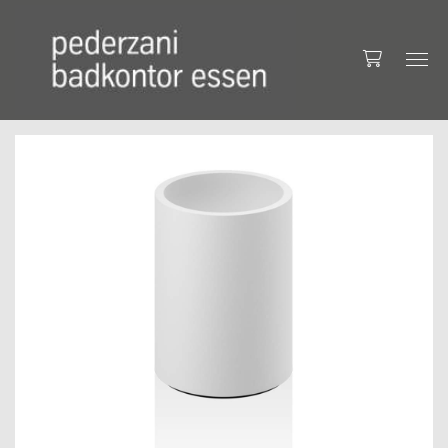
Accessoires
Geschenkartikel
Kerzen & Kerzenhalter
Leuchten
Badezimmer
Bad Accessoires
Badezimmerregale