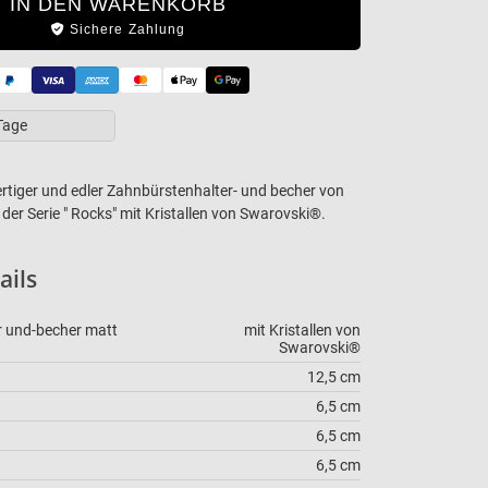
IN DEN WARENKORB
Sichere Zahlung
 Tage
rtiger und edler Zahnbürstenhalter- und becher von
der Serie " Rocks" mit Kristallen von Swarovski®.
schreibung
ails
r und-becher matt
mit Kristallen von
Swarovski®
12,5 cm
6,5 cm
6,5 cm
6,5 cm