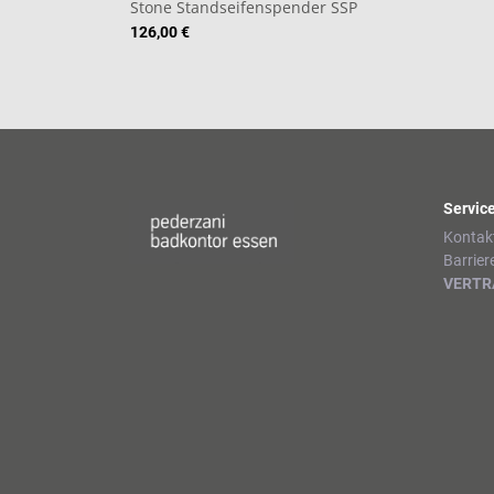
Stone Standseifenspender SSP
126,00 €
Servic
Kontak
Barrier
VERTR