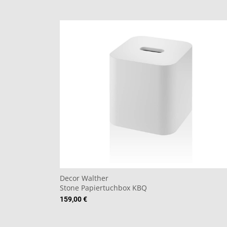
Decor Walther
Stone Papiertuchbox KBQ
159,00 €