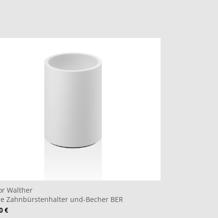
or Walther
ne Zahnbürstenhalter und-Becher BER
0 €