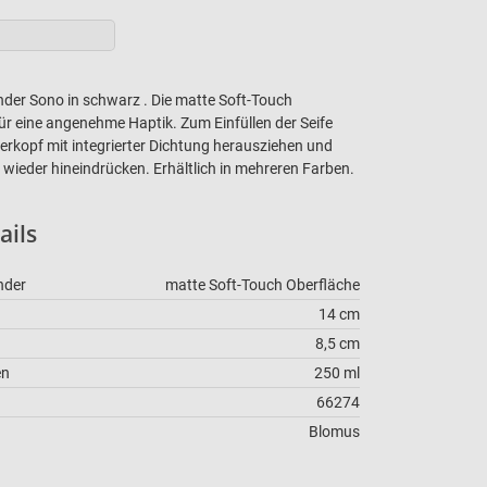
der Sono in schwarz . Die matte Soft-Touch
ür eine angenehme Haptik. Zum Einfüllen der Seife
schreibung
erkopf mit integrierter Dichtung herausziehen und
wieder hineindrücken. Erhältlich in mehreren Farben.
ails
nder
matte Soft-Touch Oberfläche
14 cm
8,5 cm
en
250 ml
66274
Blomus