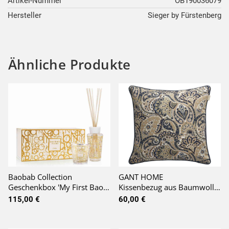
Artikel-Nummer
OB190036079
Hersteller
Sieger by Fürstenberg
Ähnliche Produkte
Baobab Collection
GANT HOME
Geschenkbox 'My First Baobab' Duftkerze 8cm & Diffuser 250ml Aurum
Kissenbezug aus Baumwolle im Paisley-Design
115,00 €
60,00 €