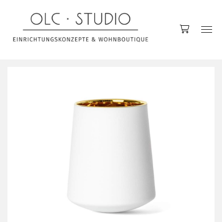
Accessoires
Decken
Kerzen & Kerzenhalter
Kissen
Raumdüfte
Vasen
Küche
Gläser