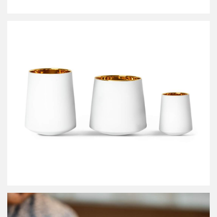
Küchenhelfer
Schüsseln & Schalen
Möbel
Lampen
Tische